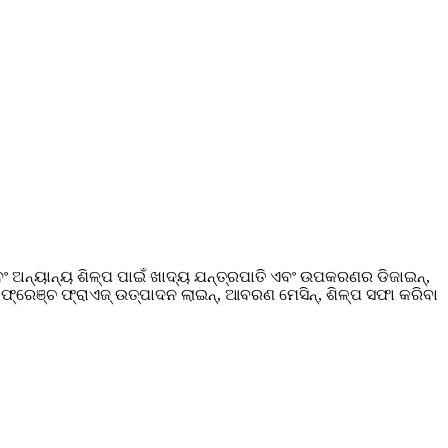
ଏବଂ ଅନ୍ୟାନ୍ୟ ଶିଳ୍ପ ପାଇଁ ଖାଦ୍ୟ ଯନ୍ତ୍ରପାତି ଏବଂ ଉପକରଣର ଡିଜାଇନ୍,
ନ୍, ଫ୍ରେଞ୍ଚ ଫ୍ରାଏଜ୍ ଉତ୍ପାଦନ ଲାଇନ୍, ଆବରଣ ମେସିନ୍, ଶିଳ୍ପ ସଫା କରିବା