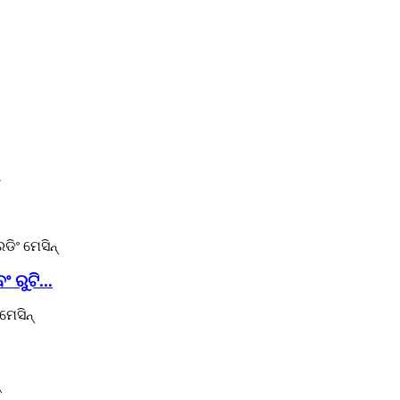
ରୁଟି...