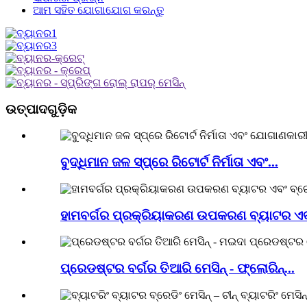
ଆମ ସହିତ ଯୋଗାଯୋଗ କରନ୍ତୁ
ଉତ୍ପାଦଗୁଡ଼ିକ
ବୁଦ୍ଧିମାନ ଜଳ ସ୍ପ୍ରେ ରିଟୋର୍ଟ ନିର୍ମାତା ଏବଂ...
ହାମବର୍ଗର ପ୍ରକ୍ରିୟାକରଣ ଉପକରଣ ବ୍ୟାଟର ଏବଂ 
ପ୍ରେଡଷ୍ଟର ବର୍ଗର ତିଆରି ମେସିନ୍ - ଫ୍ଲୋରିନ୍...