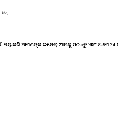
ଚୀନ୍ |
ପାଇଁ, ଦୟାକରି ଆପଣଙ୍କ ଇମେଲ୍ ଆମକୁ ପଠାନ୍ତୁ ଏବଂ ଆମେ 2