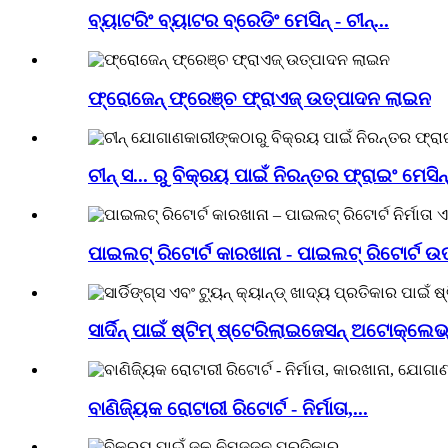
ବ୍ୟାଟରିଂ ବ୍ୟାଟର ବ୍ରେଡିଂ ମେସିନ୍ - ଚୀନ୍...
ଫ୍ରୋଜେନ୍ ଫ୍ରେଞ୍ଚ ଫ୍ରାଏଜ୍ ଉତ୍ପାଦନ ଲାଇନ
ଚୀନ୍ ସ... ରୁ ବିକ୍ରୟ ପାଇଁ ନିରନ୍ତର ଫ୍ରାଇଂ ମେସିନ୍
ପାଇଲଟ୍ ରିଟୋର୍ଟ କାରଖାନା - ପାଇଲଟ୍ ରିଟୋର୍ଟ ଉତ
ସାର୍ଦିନ୍ ପାଇଁ ଷ୍ଟିମ୍ ଷ୍ଟେରିଲାଇଜେସନ୍ ଅଟୋକ୍ଲେଭ୍ 
ବାଣିଜ୍ୟିକ ରୋଟାରୀ ରିଟୋର୍ଟ - ନିର୍ମାତା,...