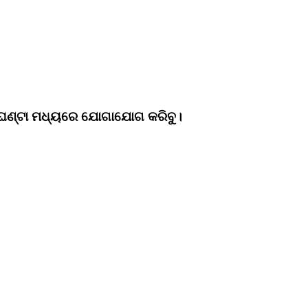
4 ଘଣ୍ଟା ମଧ୍ୟରେ ଯୋଗାଯୋଗ କରିବୁ।