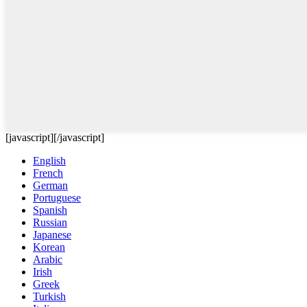
[javascript]
[/javascript]
English
French
German
Portuguese
Spanish
Russian
Japanese
Korean
Arabic
Irish
Greek
Turkish