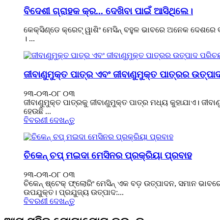
ବିଦେଶୀ ଗ୍ରାହକ କ୍ର... ଦେଖିବା ପାଇଁ ଆସିଥିଲେ।
କେକ୍ସିଣ୍ଡେ କ୍ରେଟ୍ ୱାଶିଂ ମେସିନ୍ ବହୁଳ ଭାବରେ ଅନେକ ଦେଶରେ ବ୍ୟବ
। ...
ଜୀବାଣୁମୁକ୍ତ ପାତ୍ର ଏବଂ ଜୀବାଣୁମୁକ୍ତ ପାତ୍ରର ଉତ୍ପ
୨୩-୦୩-୦୮ ୦୩
ଜୀବାଣୁମୁକ୍ତ ପାତ୍ରକୁ ଜୀବାଣୁମୁକ୍ତ ପାତ୍ର ମଧ୍ୟ କୁହାଯାଏ। ଜୀବା
ହେଉଛି ...
ବିବରଣୀ ଦେଖନ୍ତୁ
ଚିକେନ୍ ଚପ୍ ମଇଦା ମେସିନର ପ୍ରକ୍ରିୟା ପ୍ରବାହ
୨୩-୦୩-୦୮ ୦୩
ଚିକେନ୍ ଷ୍ଟେକ୍ ଫ୍ଲୋରିଂ ମେସିନ୍ ଏକ ବଡ଼ ଉତ୍ପାଦନ, ସମାନ ଭାବ
ଉପଯୁକ୍ତ। ପ୍ରଯୁଜ୍ୟ ଉତ୍ପାଦ:...
ବିବରଣୀ ଦେଖନ୍ତୁ