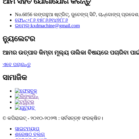
ଆମ ସହିତ ଯୋଗାଯୋଗ କରନ୍ତୁ
No.6056 ଲଙ୍ଗହୁଆ ଷ୍ଟ୍ରିଟ୍, ଜୁଚେଙ୍ଗ୍ ସିଟି, ଚାନ୍ଦୋଙ୍ଗ୍ ପ୍ରଦେଶ, 
ଫୋନ୍:
+୮୬ ୧୫୮୬୬୧୪୭୮୮୬
ଇମେଲ୍:
kxdmachine@gmail.com
ନ୍ୟୁଲେଟର
ଆମର ଉତ୍ପାଦ କିମ୍ବା ମୂଲ୍ୟ ତାଲିକା ବିଷୟରେ ପଚାରିବା 
ଏବେ ପଚାରନ୍ତୁ
ସାମାଜିକ
© କପିରାଇଟ୍ - ୨୦୧୦-୨୦୨୩ : ସର୍ବସତ୍ତ୍ଵ ସଂରକ୍ଷିତ।
ସାଇଟମ୍ୟାପ୍
ଶ୍ରେଷ୍ଠ ବ୍ଲଗ୍