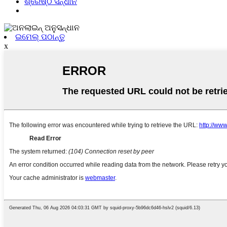
ଶ୍ରେଷ୍ଠ ସନ୍ଧାନ
ଇମେଲ୍ ପଠାନ୍ତୁ
x