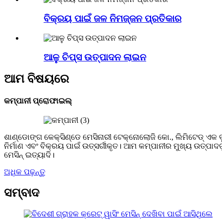
ବିକ୍ରୟ ପାଇଁ ଜଳ ନିମଜ୍ଜନ ପ୍ରତିକାର
ଆଳୁ ଚିପ୍ସ ଉତ୍ପାଦନ ଲାଇନ
ଆମ ବିଷୟରେ
କମ୍ପାନୀ ପ୍ରୋଫାଇଲ୍
ଶାଣ୍ଡୋଙ୍ଗ କେକ୍ସିଣ୍ଡେ ମେସିନାରୀ ଟେକ୍ନୋଲୋଜି କୋ., ଲିମିଟେଡ୍ ଏକ ବୃ
ନିର୍ମାଣ ଏବଂ ବିକ୍ରୟ ପାଇଁ ଉତ୍ସର୍ଗୀକୃତ। ଆମ କମ୍ପାନୀର ମୁଖ୍ୟ ଉତ୍ପାଦଗ
ମେସିନ୍ ଇତ୍ୟାଦି।
ଅଧିକ ପଢ଼ନ୍ତୁ
ସମ୍ବାଦ