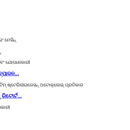
୍ପାଦନ...
ରିଟୋର୍ଟ...