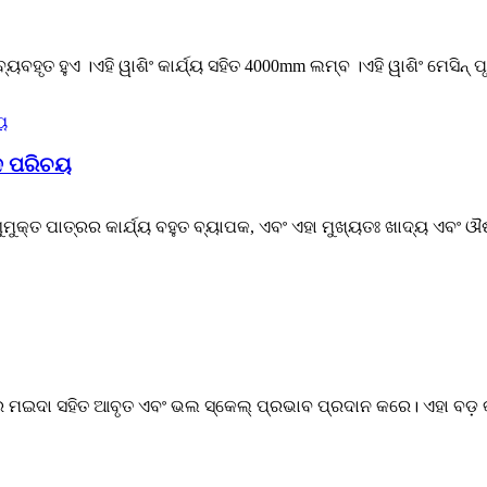
ହୃତ ହୁଏ ।ଏହି ୱାଶିଂ କାର୍ଯ୍ୟ ସହିତ 4000mm ଲମ୍ବ ।ଏହି ୱାଶିଂ ମେସିନ୍ ପୃ
ାଦ ପରିଚୟ
ଣୁମୁକ୍ତ ପାତ୍ରର କାର୍ଯ୍ୟ ବହୁତ ବ୍ୟାପକ, ଏବଂ ଏହା ମୁଖ୍ୟତଃ ଖାଦ୍ୟ ଏବଂ ଔ
ରେ ମଇଦା ସହିତ ଆବୃତ ଏବଂ ଭଲ ସ୍କେଲ୍ ପ୍ରଭାବ ପ୍ରଦାନ କରେ। ଏହା ବଡ଼ 