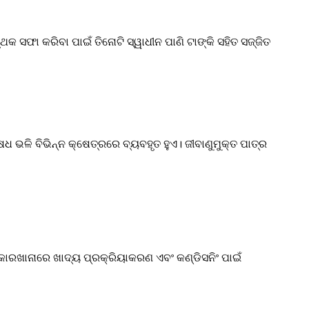
ଥକ ସଫା କରିବା ପାଇଁ ତିନୋଟି ସ୍ୱାଧୀନ ପାଣି ଟାଙ୍କି ସହିତ ସଜ୍ଜିତ
ଷଧ ଭଳି ବିଭିନ୍ନ କ୍ଷେତ୍ରରେ ବ୍ୟବହୃତ ହୁଏ। ଜୀବାଣୁମୁକ୍ତ ପାତ୍ର
କାରଖାନାରେ ଖାଦ୍ୟ ପ୍ରକ୍ରିୟାକରଣ ଏବଂ କଣ୍ଡିସନିଂ ପାଇଁ