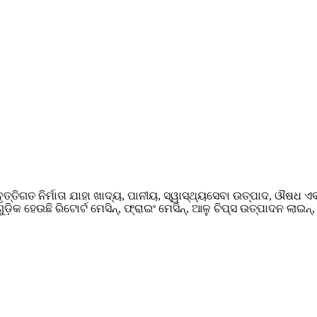
ତ୍ତିଗତ ନିର୍ମାତା ଯାହା ଖାଦ୍ୟ, ପାନୀୟ, ସ୍ୱାସ୍ଥ୍ୟସେବା ଉତ୍ପାଦ, ଔଷଧ 
ୁଡ଼ିକ ହେଉଛି ରିଟୋର୍ଟ ମେସିନ୍, ଫ୍ରାଇଂ ମେସିନ୍, ଆଳୁ ଚିପ୍ସ ଉତ୍ପାଦନ ଲାଇ