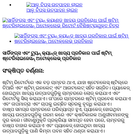
ଆଳୁ ଚିପ୍ସ ଉତ୍ପାଦନ ଲାଇନ
ସାର୍ଡିଙ୍ଗ୍ସ ଏବଂ ଟ୍ୟୁନ୍ କ୍ୟାନ୍ଡ୍ ଖାଦ୍ୟ ପ୍ରତିକାର ପାଇଁ ଷ୍ଟିମ୍
ଷ୍ଟେରିଲାଇଜେସନ୍ ଅଟୋକ୍ଲେଭ୍ ପ୍ରତିକାର
ସଂକ୍ଷିପ୍ତ ବର୍ଣ୍ଣନା:
ଷ୍ଟିମ୍ ରିଟୋର୍ଟରେ ଏକ ବଡ଼ ଚାମ୍ବର ଥାଏ, ଯାହା ଷ୍ଟେନଲେସ୍ ଷ୍ଟିଲ୍‌ରେ
ତିଆରି ଏବଂ ଷ୍ଟିମ୍ ଇନଲେଟ୍ ଏବଂ ଆଉଟଲେଟ୍ ସହିତ ସଜ୍ଜିତ। ପ୍ୟାକେଜ୍
ହୋଇଥିବା ଖାଦ୍ୟ ଉତ୍ପାଦଗୁଡ଼ିକୁ ଚାମ୍ବରରେ ଲୋଡ୍ କରାଯାଏ ଏବଂ
ରିଟୋର୍ଟକୁ ସିଲ୍ କରାଯାଏ। ତା'ପରେ ଚାମ୍ବରରେ ଷ୍ଟିମ୍ ପ୍ରବେଶ କରାଯାଏ
ଏବଂ ତାପମାତ୍ରା ଏବଂ ଚାପକୁ ଇଚ୍ଛିତ ସ୍ତରକୁ ବୃଦ୍ଧି କରାଯାଏ।
ବାଷ୍ପ ସମଗ୍ର ଚାମ୍ବରରେ ପରିବ୍ୟାପ୍ତ ହୁଏ, ପ୍ୟାକେଜ୍ ହୋଇଥିବା
ଖାଦ୍ୟ ଉତ୍ପାଦଗୁଡ଼ିକୁ ଗରମ କରେ ଏବଂ କ୍ଷତିକାରକ ଅଣୁଜୀବମାନଙ୍କୁ
ଦୂର କରେ। ଜୀବାଣୁମୁକ୍ତି ପ୍ରକ୍ରିୟା ସମାପ୍ତ ହେବା ପରେ, ଚାମ୍ବରରୁ
ବାଷ୍ପ ବାହାର କରାଯାଏ ଏବଂ ପ୍ୟାକେଜ୍ ହୋଇଥିବା ଖାଦ୍ୟ
ଉତ୍ପାଦଗୁଡ଼ିକୁ ପାଣି କିମ୍ବା ପବନ ସହିତ ଥଣ୍ଡା କରାଯାଏ।