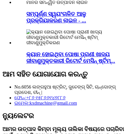
ସମ୍ପୂର୍ଣ୍ଣ ସ୍ୱୟଂଚାଳିତ ଆଳୁ
ପ୍ରକ୍ରିୟାକରଣ ଲାଇନ - ...
କ୍ୟାନ ହୋଇଥିବା ପୋଷା ପ୍ରାଣୀ ଖାଦ୍ୟ
ଜୀବାଣୁମୁକ୍ତକାରୀ ରିଟୋର୍ଟ ମେସିନ୍ ଷ୍ଟିମ୍...
ଆମ ସହିତ ଯୋଗାଯୋଗ କରନ୍ତୁ
No.6056 ଲଙ୍ଗହୁଆ ଷ୍ଟ୍ରିଟ୍, ଜୁଚେଙ୍ଗ୍ ସିଟି, ଚାନ୍ଦୋଙ୍ଗ୍
ପ୍ରଦେଶ, ଚୀନ୍ |
ଫୋନ୍:
+୮୬ ୧୫୮୬୬୧୪୭୮୮୬
ଇମେଲ୍:
kxdmachine@gmail.com
ନ୍ୟୁଲେଟର
ଆମର ଉତ୍ପାଦ କିମ୍ବା ମୂଲ୍ୟ ତାଲିକା ବିଷୟରେ ପଚାରିବା