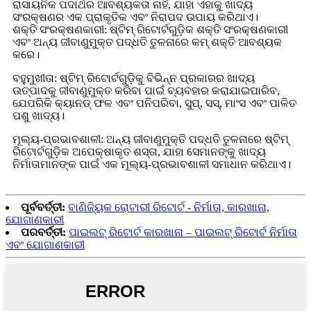
ରାସାୟନିକ ପଦାର୍ଥର ଆବଶ୍ୟକତା ନାହିଁ, ଯାହା ଏହାକୁ ଖାଦ୍ୟ
ସଂରକ୍ଷଣର ଏକ ପ୍ରାକୃତିକ ଏବଂ ନିରାପଦ ଉପାୟ କରିଥାଏ।
ଶକ୍ତି ସଂରକ୍ଷଣକାରୀ: ଷ୍ଟିମ୍ ରିଟୋର୍ଟଗୁଡ଼ିକ ଶକ୍ତି ସଂରକ୍ଷଣକାରୀ
ଏବଂ ଅନ୍ୟ ଜୀବାଣୁମୁକ୍ତ ପଦ୍ଧତି ତୁଳନାରେ କମ୍ ଶକ୍ତି ଆବଶ୍ୟକ
କରେ।
ବହୁମୁଖୀତା: ଷ୍ଟିମ୍ ରିଟୋର୍ଟଗୁଡ଼ିକୁ ବିଭିନ୍ନ ପ୍ରକାରର ଖାଦ୍ୟ
ଉତ୍ପାଦକୁ ଜୀବାଣୁମୁକ୍ତ କରିବା ପାଇଁ ବ୍ୟବହାର କରାଯାଇପାରିବ,
ଯେପରିକି କ୍ୟାନଡ୍ ଫଳ ଏବଂ ପନିପରିବା, ସୁପ୍, ସସ୍, ମାଂସ ଏବଂ ପାଳିତ
ପଶୁ ଖାଦ୍ୟ।
ମୂଲ୍ୟ-ପ୍ରଭାବଶାଳୀ: ଅନ୍ୟ ଜୀବାଣୁମୁକ୍ତି ପଦ୍ଧତି ତୁଳନାରେ ଷ୍ଟିମ୍
ରିଟୋର୍ଟଗୁଡ଼ିକ ଅପେକ୍ଷାକୃତ ଶସ୍ତା, ଯାହା ସେମାନଙ୍କୁ ଖାଦ୍ୟ
ନିର୍ମାତାମାନଙ୍କ ପାଇଁ ଏକ ମୂଲ୍ୟ-ପ୍ରଭାବଶାଳୀ ସମାଧାନ କରିଥାଏ।
ପୂର୍ବବର୍ତ୍ତୀ:
ବାଣିଜ୍ୟିକ ରୋଟାରୀ ରିଟୋର୍ଟ - ନିର୍ମାତା, କାରଖାନା,
ଯୋଗାଣକାରୀ
ପରବର୍ତ୍ତୀ:
ପାଇଲଟ୍ ରିଟୋର୍ଟ କାରଖାନା – ପାଇଲଟ୍ ରିଟୋର୍ଟ ନିର୍ମାତା
ଏବଂ ଯୋଗାଣକାରୀ