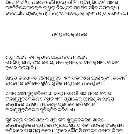
ରିଟୋର୍ଟ ସହିତ, ଅନେକ ବୈଶିଷ୍ଟ୍ୟ ରହିଛି। ଷ୍ଟିମ୍ ରିଟୋର୍ଟ ଆମର
ଇଞ୍ଜିନିୟରମାନଙ୍କ ଦ୍ୱାରା ନିରନ୍ତର ସମର୍ଥନ ସହିତ ଉପଲବ୍ଧ।
ଇଚ୍ଛାଧୀନ ଫ୍ଲଡ୍ କିମ୍ବା ହିଟ୍ ଏକ୍ସଚେଞ୍ଜର୍ କୁଲିଂ ମଧ୍ୟ ଉପଲବ୍ଧ।
ପ୍ରଯୁଜ୍ୟ କ୍ଷେତ୍ର
ଧାତୁ କ୍ୟାନ: ଟିଣ କ୍ୟାନ, ଆଲୁମିନିୟମ କ୍ୟାନ।
ପୋରିଜ୍, ଜାମ୍, ଫଳ କ୍ଷୀର, ମକା କ୍ଷୀର, ବାଦାମ କ୍ଷୀର, ବାଦାମ
କ୍ଷୀର ଇତ୍ୟାଦି।
ଖାଦ୍ୟ ଉତ୍ପାଦର ଜୀବାଣୁମୁକ୍ତି ଏବଂ ସଂରକ୍ଷଣ ପାଇଁ ଷ୍ଟିମ୍ ରିଟୋର୍ଟ
ବ୍ୟବହାର କରିବାର ସୁବିଧାଗୁଡ଼ିକ ମଧ୍ୟରେ ଅନ୍ତର୍ଭୁକ୍ତ:
ସମାନ ଜୀବାଣୁମୁକ୍ତିକରଣ: ବାଷ୍ପ ହେଉଛି ଏକ ପ୍ରଭାବଶାଳୀ
ଜୀବାଣୁମୁକ୍ତିକରଣ ପଦ୍ଧତି ଏବଂ ପ୍ୟାକେଜ୍ ହୋଇଥିବା ଖାଦ୍ୟ
ଉତ୍ପାଦର ସମସ୍ତ ଅଞ୍ଚଳକୁ ପ୍ରବେଶ କରି ସମାନ
ଜୀବାଣୁମୁକ୍ତିକରଣ ସୁନିଶ୍ଚିତ କରିଥାଏ।
ଗୁଣବତ୍ତା ସଂରକ୍ଷଣ: ବାଷ୍ପ ଜୀବାଣୁମୁକ୍ତକରଣ ଖାଦ୍ୟ
ଉତ୍ପାଦଗୁଡ଼ିକର ପୁଷ୍ଟିକର ମୂଲ୍ୟ, ସ୍ୱାଦ ଏବଂ ଗଠନକୁ ସଂରକ୍ଷଣ
କରିବାରେ ସାହାଯ୍ୟ କରେ। ଏଥିରେ କୌଣସି ସଂରକ୍ଷଣକାରୀ କିମ୍ବା