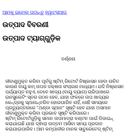
ଆମକୁ ଇମେଲ୍ ପଠାନ୍ତୁ
ହ୍ୱାଟ୍ସଆପ୍
ଉତ୍ପାଦ ବିବରଣୀ
ଉତ୍ପାଦ ଟ୍ୟାଗ୍‌ଗୁଡ଼ିକ
ବର୍ଣ୍ଣନା
ଜୀବାଣୁମୁକ୍ତ କରିବା ପୂର୍ବରୁ ଷ୍ଟିମ୍ ରିଟୋର୍ଟ ନିଷ୍କାସନ ହେବା ଉଚିତ
କାରଣ ବାୟୁ କମ୍ ତାପଜ ଦକ୍ଷତା ସଂଚାରଣ ମାଧ୍ୟମ। ଯଦି ନିଷ୍କାସନ
ପର୍ଯ୍ୟାପ୍ତ ନହୁଏ, ତେବେ ଖାଦ୍ୟ (ବାୟୁ ବ୍ୟାଗ) ଚାରିପାଖରେ
ଇନସୁଲେଟିଂ ସ୍ତର ଗଠନ ହେବ, ଯାହା ଫଳରେ ତାପ ଖାଦ୍ୟର
କେନ୍ଦ୍ରକୁ ସ୍ଥାନାନ୍ତରିତ ହୋଇପାରିବ ନାହିଁ, ସେହି ସମୟରେ
ପ୍ରତ୍ୟୁତ୍ତରରେ "ଥଣ୍ଡା ସ୍ଥାନ" ସୃଷ୍ଟି ହେବ ଯାହା ଅସମାନ
ଜୀବାଣୁମୁକ୍ତ କରିବା ପ୍ରଭାବ ସୃଷ୍ଟି କରିପାରେ।
ଷ୍ଟିମ୍ ରିଟୋର୍ଟଗୁଡ଼ିକୁ ସମାନ ତାପମାତ୍ରା ବଣ୍ଟନ ପାଇଁ ଡିଜାଇନ୍
କରାଯାଇଛି ଯାହା ଦ୍ଵାରା ଉତ୍ତମ ଆସିବା ସମୟ ପ୍ରଦାନ
କରାଯାଇପାରିବ। ଆମ କମ୍ପାନୀର ମାନକ ସାଚୁରେଟେଡ୍ ଷ୍ଟିମ୍