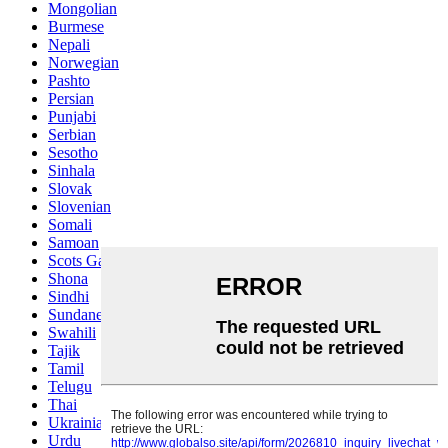
Mongolian
Burmese
Nepali
Norwegian
Pashto
Persian
Punjabi
Serbian
Sesotho
Sinhala
Slovak
Slovenian
Somali
Samoan
Scots Gaelic
Shona
Sindhi
Sundanese
Swahili
Tajik
Tamil
Telugu
Thai
Ukrainian
Urdu