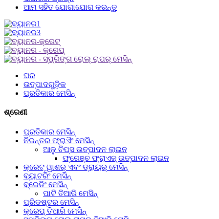
ଆମ ସହିତ ଯୋଗାଯୋଗ କରନ୍ତୁ
ଘର
ଉତ୍ପାଦଗୁଡ଼ିକ
ପ୍ରତିକାର ମେସିନ୍
ଶ୍ରେଣୀ
ପ୍ରତିକାର ମେସିନ୍
ନିରନ୍ତର ଫ୍ରାଏିଂ ମେସିନ୍
ଆଳୁ ଚିପ୍ସ ଉତ୍ପାଦନ ଲାଇନ
ଫ୍ରେଞ୍ଚ ଫ୍ରାଏଜ୍ ଉତ୍ପାଦନ ଲାଇନ
କ୍ରେଟ୍ ୱାଶର୍ ଏବଂ ଡ୍ରାୟର୍ ମେସିନ୍
ବ୍ୟାଟରିଂ ମେସିନ୍
ବ୍ରେଡିଂ ମେସିନ୍
ପାଟି ତିଆରି ମେସିନ୍
ପ୍ରିଡଷ୍ଟର ମେସିନ୍
କ୍ରେପ୍ ତିଆରି ମେସିନ୍