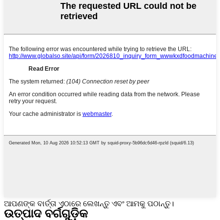
ଆପଣଙ୍କ ବାର୍ତ୍ତା ଏଠାରେ ଲେଖନ୍ତୁ ଏବଂ ଆମକୁ ପଠାନ୍ତୁ।
ଉତ୍ପାଦ ବର୍ଗଗୁଡ଼ିକ