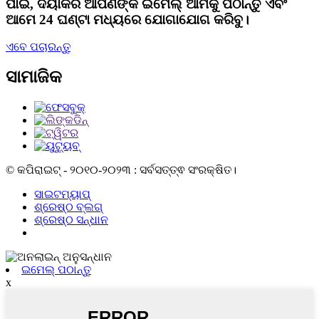
ପାଇଁ, ଦୟାକରି ଆପଣଙ୍କ ଇମେଲ୍ ଆମକୁ ପଠାନ୍ତୁ ଏବଂ
ଆମେ 24 ଘଣ୍ଟା ମଧ୍ୟରେ ଯୋଗାଯୋଗ କରିବୁ।
ଏବେ ପଚାରନ୍ତୁ
ସାମାଜିକ
© କପିରାଇଟ୍ - ୨୦୧୦-୨୦୨୩ : ସର୍ବସତ୍ତ୍ଵ ସଂରକ୍ଷିତ।
ସାଇଟମ୍ୟାପ୍
ଶ୍ରେଷ୍ଠ ବ୍ଲଗ୍
ଶ୍ରେଷ୍ଠ ସନ୍ଧାନ
ଇମେଲ୍ ପଠାନ୍ତୁ
x