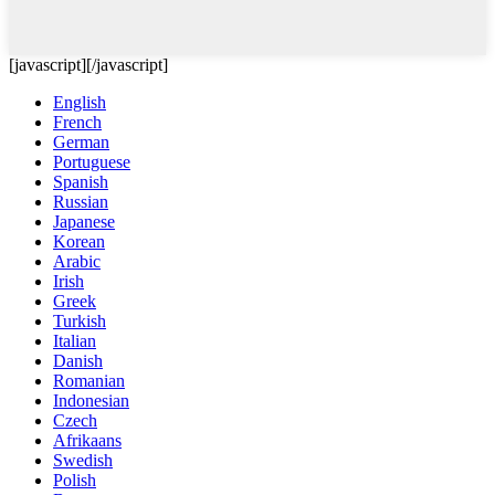
[javascript]
[/javascript]
English
French
German
Portuguese
Spanish
Russian
Japanese
Korean
Arabic
Irish
Greek
Turkish
Italian
Danish
Romanian
Indonesian
Czech
Afrikaans
Swedish
Polish