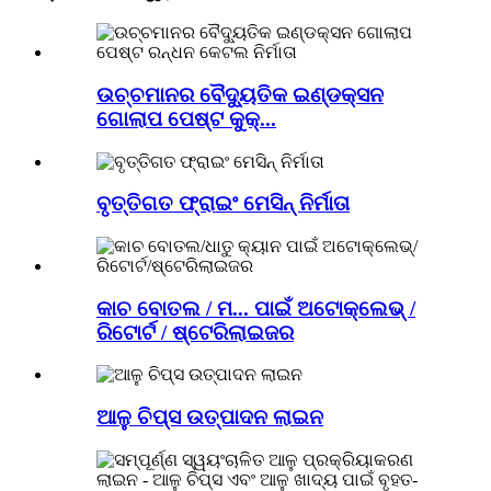
ଉଚ୍ଚମାନର ବୈଦ୍ୟୁତିକ ଇଣ୍ଡକ୍ସନ
ଗୋଲାପ ପେଷ୍ଟ କୁକ୍...
ବୃତ୍ତିଗତ ଫ୍ରାଇଂ ମେସିନ୍ ନିର୍ମାତା
କାଚ ବୋତଲ / ମ... ପାଇଁ ଅଟୋକ୍ଲେଭ୍ /
ରିଟୋର୍ଟ / ଷ୍ଟେରିଲାଇଜର
ଆଳୁ ଚିପ୍ସ ଉତ୍ପାଦନ ଲାଇନ