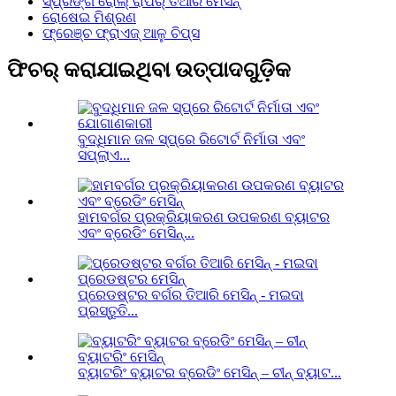
ସ୍ପ୍ରିଙ୍ଗ ରୋଲ୍ ରାପର୍ ତିଆରି ମେସିନ୍
ରୋଷେଇ ମିଶ୍ରଣ
ଫ୍ରେଞ୍ଚ ଫ୍ରାଏଜ୍ ଆଳୁ ଚିପ୍ସ
ଫିଚର୍ କରାଯାଇଥିବା ଉତ୍ପାଦଗୁଡ଼ିକ
ବୁଦ୍ଧିମାନ ଜଳ ସ୍ପ୍ରେ ରିଟୋର୍ଟ ନିର୍ମାତା ଏବଂ
ସପ୍ଲାଏ...
ହାମବର୍ଗର ପ୍ରକ୍ରିୟାକରଣ ଉପକରଣ ବ୍ୟାଟର
ଏବଂ ବ୍ରେଡିଂ ମେସିନ୍...
ପ୍ରେଡଷ୍ଟର ବର୍ଗର ତିଆରି ମେସିନ୍ - ମଇଦା
ପ୍ରସ୍ତୁତି...
ବ୍ୟାଟରିଂ ବ୍ୟାଟର ବ୍ରେଡିଂ ମେସିନ୍ – ଚୀନ୍ ବ୍ୟାଟ...