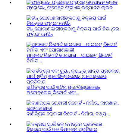
ଫ୍ରୋଜେନ୍ ଫ୍ରେଞ୍ଚ ଫ୍ରାଏଜ୍ ଉତ୍ପାଦନ ଲାଇନ
ଚୀନ୍ ଯୋଗାଣକାରୀଙ୍କଠାରୁ ବିକ୍ରୟ ପାଇଁ ନିରନ୍ତର
ଫ୍ରାଇଂ ମେସିନ୍
ପାଇଲଟ୍ ରିଟୋର୍ଟ କାରଖାନା – ପାଇଲଟ୍ ରିଟୋର୍ଟ
ନିର୍ମାତା...
ସାର୍ଡିଙ୍ଗ୍ସ ପାଇଁ ଷ୍ଟିମ୍ ଷ୍ଟେରିଲାଇଜେସନ୍
ଅଟୋକ୍ଲେଭ୍ ରିଟୋର୍ଟ ଏବଂ...
ବାଣିଜ୍ୟିକ ରୋଟାରୀ ରିଟୋର୍ଟ - ନିର୍ମାତା, ତଥ୍ୟ...
ବିକ୍ରୟ ପାଇଁ ଜଳ ନିମଜ୍ଜନ ପ୍ରତିକାର